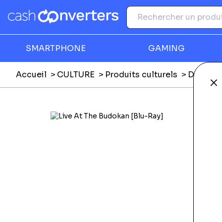
SMARTPHONE
GAMING
Accueil
CULTURE
Produits culturels
DVD, Blu
Fe
Ga
F
E
Li