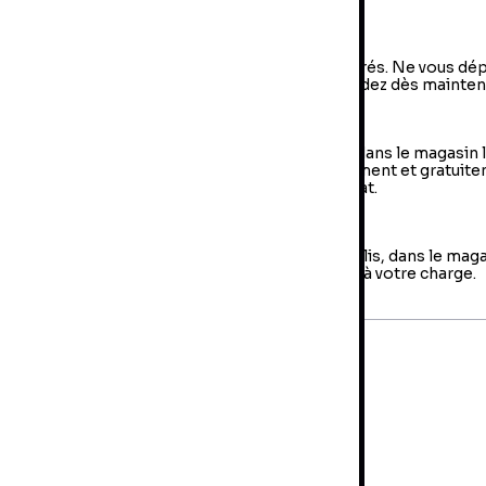
a livraison à domicile
vraison à domicile : livraison sous 2 à 5 jours ouvrés. Ne vous dé
us, votre colis arrive à votre domicile ! Commandez dès mainten
e Retrait en magasin (Click & Collect)
 retrait en magasin : sélectionner vos produits dans le magasin 
oche de chez vous et retirer votre colis directement et gratuit
 magasin au sein duquel vous avez effectué l’achat.
es retours
us avez jusqu'à 14 jours pour retourner votre colis, dans le mag
us avez fait votre achat. Les frais de retour sont à votre charge.