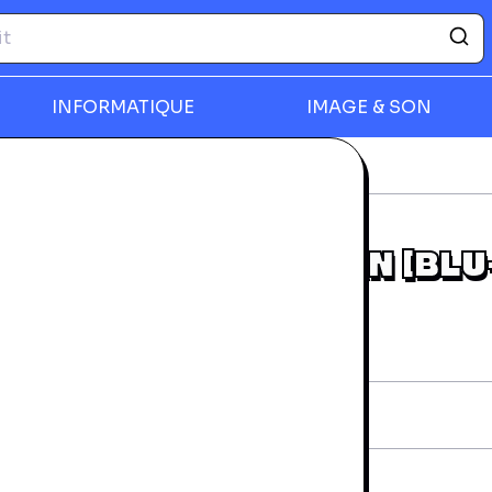
INFORMATIQUE
IMAGE & SON
-ray
Live At The Budokan [Blu-Ray]
rmer
LIVE AT THE BUDOKAN [BLU
RAY]
rantie 24 mois
iche technique
AN:
5051300509774
vraison et retours