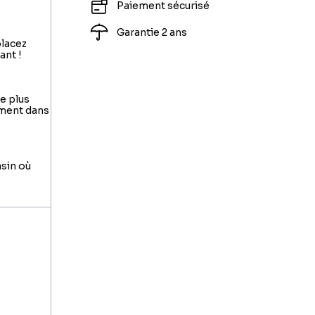
Paiement sécurisé
Garantie 2 ans
placez
ant !
le plus
ement dans
asin où