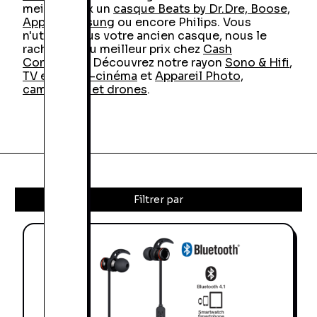
meilleur prix un
casque Beats by Dr.Dre, Boose,
Apple, Samsun
g ou encore Philips. Vous
n'utilisez plus votre ancien casque, nous le
rachetons au meilleur prix chez
Cash
Converters.
Découvrez notre rayon
Sono & Hifi
,
TV et Home-cinéma
et
Appareil Photo,
camescope et drones
.
Filtrer par