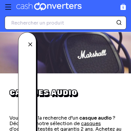
GPS
Accessoires photo et
vidéo
Voir tous les produits
Voir tous les produits
Fermer
CASQUES AUDIO
Vous êtes à la recherche d’un
casque audio
?
Découvrez notre sélection de
casques
d'occasion
, testés et garantis 2 ans. Achetez au