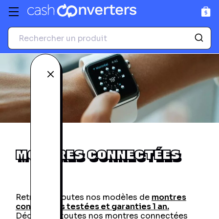
GPS
Accessoires photo et
vidéo
Voir tous les produits
Voir tous les produits
Fermer
MONTRES CONNECTÉES
Retrouvez toutes nos modèles de
montres
connectées testées et garanties 1 an.
Découvrez toutes nos montres connectées