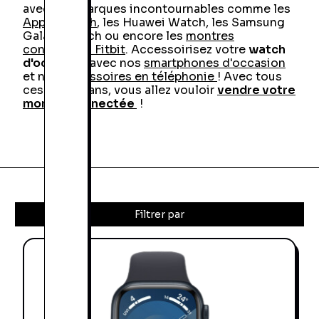
avec des marques incontournables comme les
Apple Watch
, les Huawei Watch, les Samsung
Galaxy Watch ou encore les
montres
connectées Fitbit
. Accessoirisez votre
watch
d'occasion
avec nos
smartphones d'occasion
et nos
accessoires en téléphonie
! Avec tous
ces bons plans, vous allez vouloir
vendre votre
montre connectée
!
Filtrer par