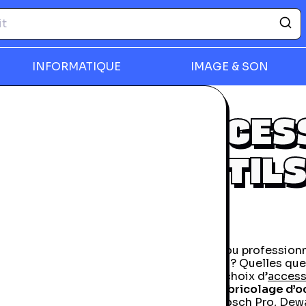
INFORMATIQUE
IMAGE & SON
rmer
ACCES
OUTILS
Amateur ou professionne
pas chers
? Quelles que
un vaste choix d’
access
outils de bricolage d’
Facom, Bosch Pro, Dewal