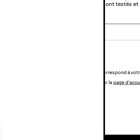
produits sont testés et
e
Accessoires et outils de bricolage
Aucun produit ne correspond à vot
Revenir sur la
page d'accu