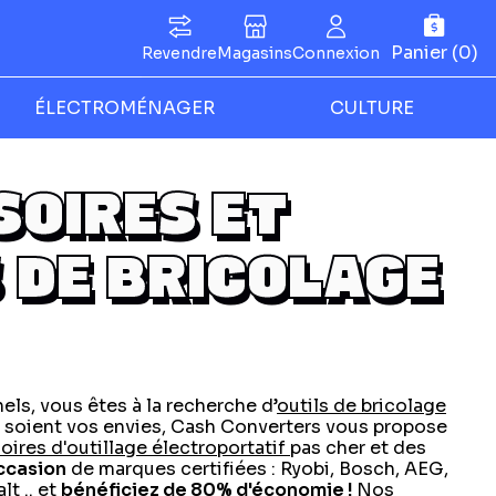
Panier (0)
Revendre
Magasins
Connexion
ÉLECTROMÉNAGER
CULTURE
SOIRES ET
 DE BRICOLAGE
ls, vous êtes à la recherche d’
outils de bricolage
 soient vos envies, Cash Converters vous propose
oires d'outillage électroportatif
pas cher et des
occasion
de marques certifiées : Ryobi, Bosch, AEG,
t .. et
bénéficiez de 80% d'économie !
Nos