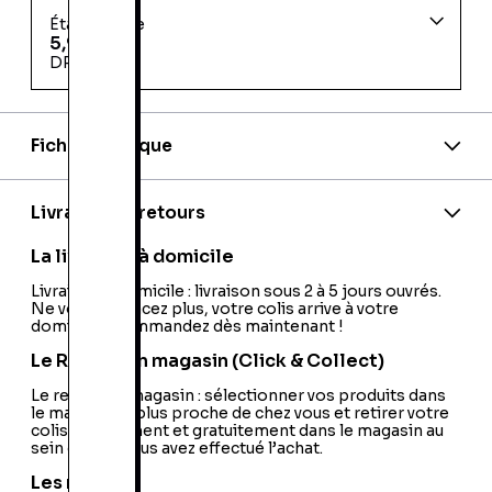
État d'usage
5,99 €
DREUX
Fiche technique
EAN:
9791090398160
Editeur:
Philippe Duval
Code EAN:
12300314525
Livraison et retours
La livraison à domicile
Livraison à domicile : livraison sous 2 à 5 jours ouvrés.
Ne vous déplacez plus, votre colis arrive à votre
domicile ! Commandez dès maintenant !
Le Retrait en magasin (Click & Collect)
Le retrait en magasin : sélectionner vos produits dans
le magasin le plus proche de chez vous et retirer votre
colis directement et gratuitement dans le magasin au
sein duquel vous avez effectué l’achat.
Les retours