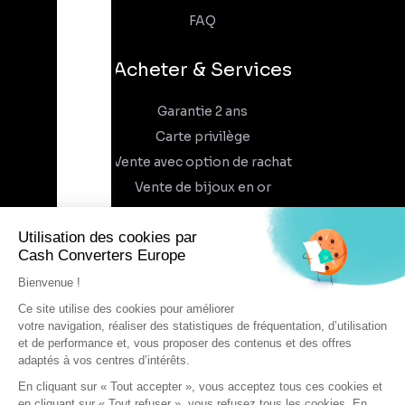
FAQ
Acheter & Services
Garantie 2 ans
Carte privilège
Vente avec option de rachat
Vente de bijoux en or
À propos
Qui sommes-nous
Recrutement
Trouvez un magasin
Rejoindre l'aventure