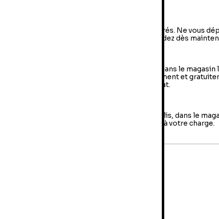
a livraison à domicile
vraison à domicile : livraison sous 2 à 5 jours ouvrés. Ne vous dé
us, votre colis arrive à votre domicile ! Commandez dès mainten
e Retrait en magasin (Click & Collect)
 retrait en magasin : sélectionner vos produits dans le magasin 
oche de chez vous et retirer votre colis directement et gratuit
 magasin au sein duquel vous avez effectué l’achat.
es retours
us avez jusqu'à 14 jours pour retourner votre colis, dans le mag
us avez fait votre achat. Les frais de retour sont à votre charge.