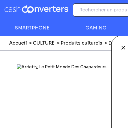
SMARTPHONE
GAMING
Accueil
CULTURE
Produits culturels
DVD, Blu
Fe
Ga
F
E
E
Li