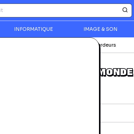
INFORMATIQUE
IMAGE & SON
-ray
Arrietty, Le Petit Monde Des Chapardeurs
rmer
ARRIETTY, LE PETIT MONDE
CHAPARDEURS
rantie 24 mois
iche technique
AN:
8717418299446
diteur:
Studio Ghibli
vraison et retours