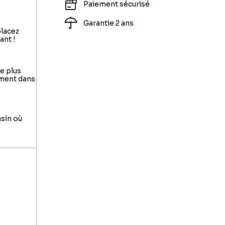
Paiement sécurisé
Garantie 2 ans
placez
ant !
le plus
ement dans
asin où