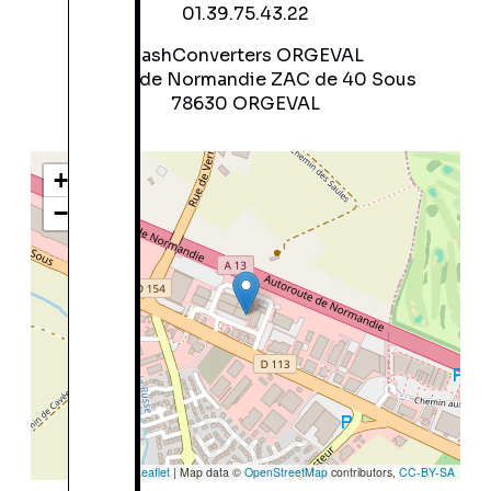
01.39.75.43.22
CashConverters ORGEVAL
12, Rue de Normandie ZAC de 40 Sous
78630 ORGEVAL
+
−
Leaflet
|
Map data ©
OpenStreetMap
contributors,
CC-BY-SA