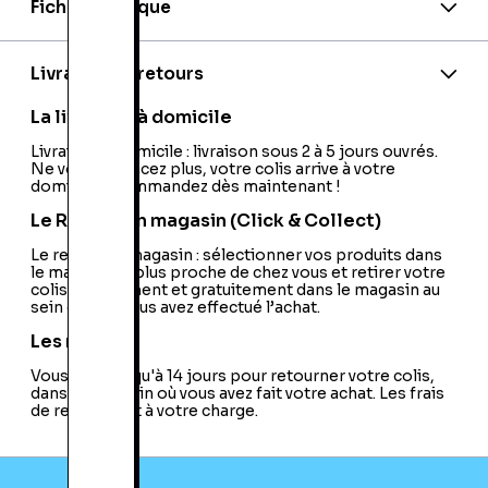
Fiche technique
Nationalité:
France
Code barre:
4012927081495
Livraison et retours
La livraison à domicile
Livraison à domicile : livraison sous 2 à 5 jours ouvrés.
Ne vous déplacez plus, votre colis arrive à votre
domicile ! Commandez dès maintenant !
Le Retrait en magasin (Click & Collect)
Le retrait en magasin : sélectionner vos produits dans
le magasin le plus proche de chez vous et retirer votre
colis directement et gratuitement dans le magasin au
sein duquel vous avez effectué l’achat.
Les retours
Vous avez jusqu'à 14 jours pour retourner votre colis,
dans le magasin où vous avez fait votre achat. Les frais
de retour sont à votre charge.