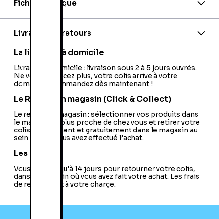
Fiche technique
EAN:
9782756025056
Editeur:
Delcourt
Livraison et retours
La livraison à domicile
Livraison à domicile : livraison sous 2 à 5 jours ouvrés.
Ne vous déplacez plus, votre colis arrive à votre
domicile ! Commandez dès maintenant !
Le Retrait en magasin (Click & Collect)
Le retrait en magasin : sélectionner vos produits dans
le magasin le plus proche de chez vous et retirer votre
colis directement et gratuitement dans le magasin au
sein duquel vous avez effectué l’achat.
Les retours
Vous avez jusqu'à 14 jours pour retourner votre colis,
dans le magasin où vous avez fait votre achat. Les frais
de retour sont à votre charge.