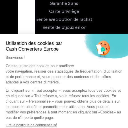
Garantie 2 ans
Carte privilège
Vente avec option de rachat
Vente de bijoux en or
À propos
Qui sommes-nous
Recrutement
Trouvez un magasin
Rejoindre l'aventure
DEVENIR FRANCHISÉ
Conditions générales d'utilisation