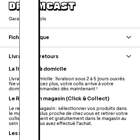
DREAMCAST
Garantie 24 mois
Fiche technique
Code barre:
5030917010507
Code barre 2:
3348542088900
Code barre 3:
5030917010491
Livraison et retours
Nom de l'éditeur:
Activision
Nationalité:
France
La livraison à domicile
Livraison à domicile : livraison sous 2 à 5 jours ouvrés.
Ne vous déplacez plus, votre colis arrive à votre
domicile ! Commandez dès maintenant !
Le Retrait en magasin (Click & Collect)
Le retrait en magasin : sélectionner vos produits dans
le magasin le plus proche de chez vous et retirer votre
colis directement et gratuitement dans le magasin au
sein duquel vous avez effectué l’achat.
Les retours