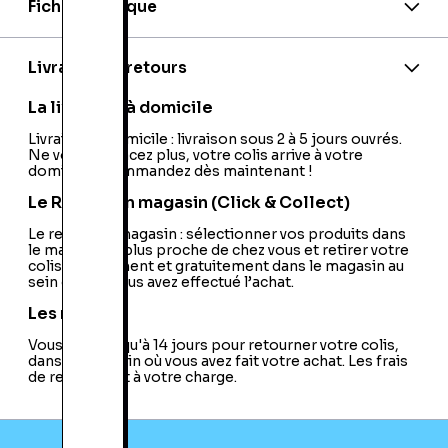
Fiche technique
Marque:
TomTom
Model:
Touch Cardio PLUS BC
Appareil Photo Intégré:
Non
Livraison et retours
Système d'Exploitation:
Système Propriétaire
USB:
Non
La livraison à domicile
Bluetooth:
Oui
Catégorie:
Livraison à domicile : livraison sous 2 à 5 jours ouvrés.
Montre / Bracelet d'Activité
Ne vous déplacez plus, votre colis arrive à votre
Design:
Montre / Bracelet
domicile ! Commandez dès maintenant !
Wifi:
Oui
Module GPS:
Non
Le Retrait en magasin (Click & Collect)
Technologie d'Ecran:
TFT
Ecran:
Le retrait en magasin : sélectionner vos produits dans
Oui
le magasin le plus proche de chez vous et retirer votre
Compatible NFC:
Non
colis directement et gratuitement dans le magasin au
Cardiofréquencemètre:
Oui
sein duquel vous avez effectué l’achat.
Accéléromètre:
Oui
Connection à un Appareil Mobile:
Sans-Fil
Les retours
Suivi du Sommeil:
Oui
Vous avez jusqu'à 14 jours pour retourner votre colis,
Compatible Android:
Non
dans le magasin où vous avez fait votre achat. Les frais
Compatible iOS:
Non
de retour sont à votre charge.
Compatible WIndows Phone:
Non
Enceinte Intégré:
Non
Contrôle Tactile:
Oui
Indice de Protection:
IP X7