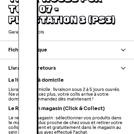
TOUR 07 -
PLAYSTATION 3 (PS3)
Garantie 24 mois
Fiche technique
Code barre:
5030931054150
Site officiel:
http://electronicarts.fr/games/8780
Livraison et retours
PEGI:
PEGI:3+
Nom de l'éditeur:
Electronic Arts
La livraison à domicile
Nom du développeur:
EA Sports
Nationalité:
Livraison à domicile : livraison sous 2 à 5 jours ouvrés.
France
Ne vous déplacez plus, votre colis arrive à votre
domicile ! Commandez dès maintenant !
Le Retrait en magasin (Click & Collect)
Le retrait en magasin : sélectionner vos produits dans
le magasin le plus proche de chez vous et retirer votre
colis directement et gratuitement dans le magasin au
sein duquel vous avez effectué l’achat.