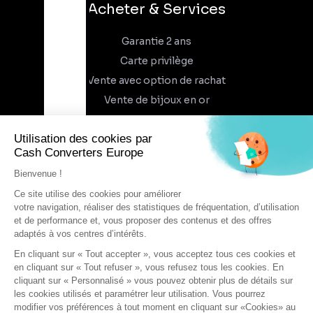
Acheter & Services
Garantie 2 ans
Carte privilège
Vente avec option de rachat
Vente de bijoux en or
À propos
Qui sommes-nous
Recrutement
Trouvez un magasin
Rejoindre l'aventure
DEVENIR FRANCHISÉ