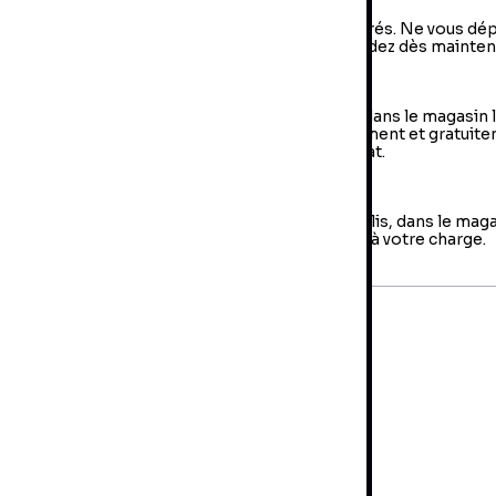
vraison à domicile : livraison sous 2 à 5 jours ouvrés. Ne vous dé
us, votre colis arrive à votre domicile ! Commandez dès mainten
e Retrait en magasin (Click & Collect)
 retrait en magasin : sélectionner vos produits dans le magasin 
oche de chez vous et retirer votre colis directement et gratuit
 magasin au sein duquel vous avez effectué l’achat.
es retours
us avez jusqu'à 14 jours pour retourner votre colis, dans le mag
us avez fait votre achat. Les frais de retour sont à votre charge.