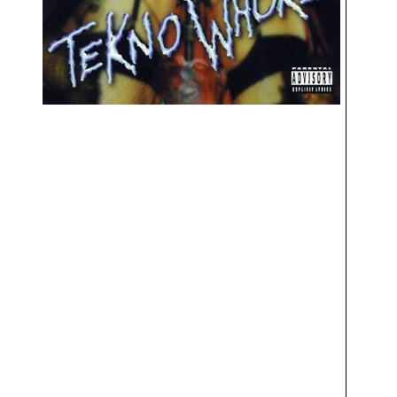
Li
pl
L
Le
pr
le
L
Vo
vo