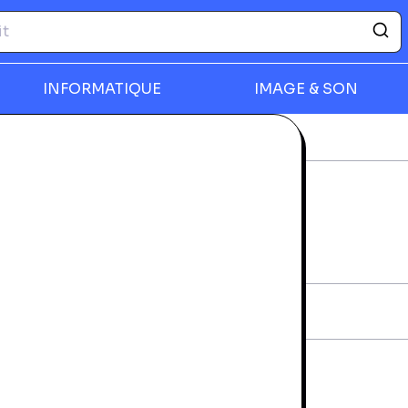
INFORMATIQUE
IMAGE & SON
ique
Tekno Whore
rmer
TEKNO WHORE
rantie 24 mois
iche technique
AN:
4009880868225
diteur:
Edel
vraison et retours
a livraison à domicile