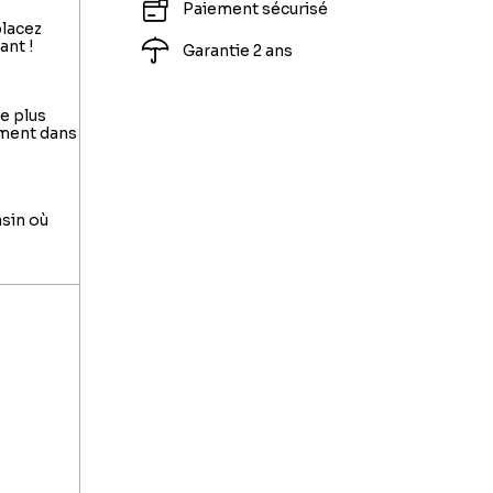
Paiement sécurisé
placez
ant !
Garantie 2 ans
le plus
ement dans
asin où