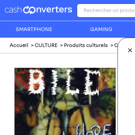
SMARTPHONE
GAMING
Accueil
CULTURE
Produits culturels
CD mus
Fe
Ga
F
E
E
Li
L