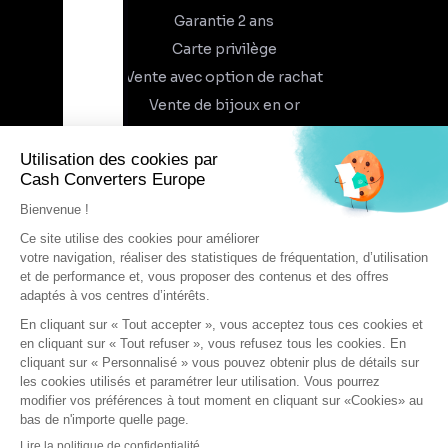
Garantie 2 ans
Carte privilège
Vente avec option de rachat
Vente de bijoux en or
À propos
Qui sommes-nous
Recrutement
Trouvez un magasin
Rejoindre l'aventure
DEVENIR FRANCHISÉ