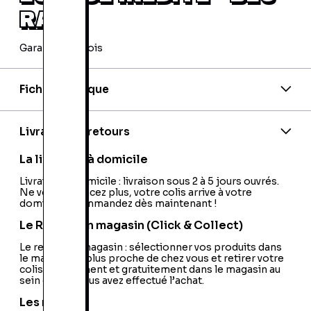
RAY
Garantie 24 mois
Fiche technique
EAN:
3344428049430
Editeur:
20th Century Fox
Livraison et retours
La livraison à domicile
Livraison à domicile : livraison sous 2 à 5 jours ouvrés.
Ne vous déplacez plus, votre colis arrive à votre
domicile ! Commandez dès maintenant !
Le Retrait en magasin (Click & Collect)
Le retrait en magasin : sélectionner vos produits dans
le magasin le plus proche de chez vous et retirer votre
colis directement et gratuitement dans le magasin au
sein duquel vous avez effectué l’achat.
Les retours