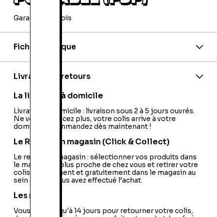
Garantie 24 mois
Fiche technique
Nationalité:
France
Code barre:
0711719228813
Code barre 2:
0711719228813
Livraison et retours
Code barre 3:
0711719228417
La livraison à domicile
Livraison à domicile : livraison sous 2 à 5 jours ouvrés.
Ne vous déplacez plus, votre colis arrive à votre
domicile ! Commandez dès maintenant !
Le Retrait en magasin (Click & Collect)
Le retrait en magasin : sélectionner vos produits dans
le magasin le plus proche de chez vous et retirer votre
colis directement et gratuitement dans le magasin au
sein duquel vous avez effectué l’achat.
Les retours
Vous avez jusqu'à 14 jours pour retourner votre colis,