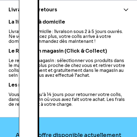
Model:
YSS300G
Livraison et retours
La livraison à domicile
Livraison à domicile : livraison sous 2 à 5 jours ouvrés.
Ne vous déplacez plus, votre colis arrive à votre
domicile ! Commandez dès maintenant !
Le Retrait en magasin (Click & Collect)
Le retrait en magasin : sélectionner vos produits dans
le magasin le plus proche de chez vous et retirer votre
colis directement et gratuitement dans le magasin au
sein duquel vous avez effectué l’achat.
Les retours
Vous avez jusqu'à 14 jours pour retourner votre colis,
dans le magasin où vous avez fait votre achat. Les frais
de retour sont à votre charge.
Aucune offre disponible actuellement