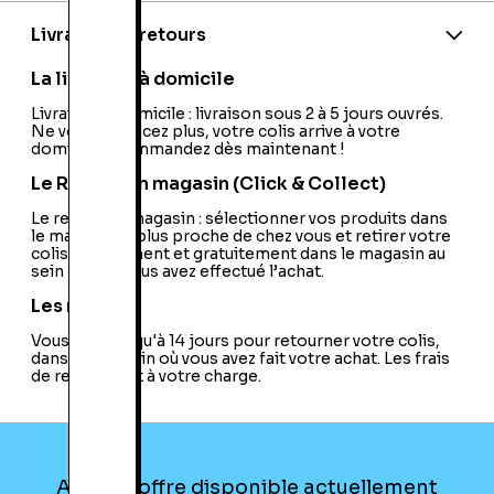
Code barre:
5060004765348
PEGI:
PEGI:18
Livraison et retours
Nom du développeur:
Creative Assembly
Nom de l'éditeur:
Sega
La livraison à domicile
Livraison à domicile : livraison sous 2 à 5 jours ouvrés.
Ne vous déplacez plus, votre colis arrive à votre
domicile ! Commandez dès maintenant !
Le Retrait en magasin (Click & Collect)
Le retrait en magasin : sélectionner vos produits dans
le magasin le plus proche de chez vous et retirer votre
colis directement et gratuitement dans le magasin au
sein duquel vous avez effectué l’achat.
Les retours
Vous avez jusqu'à 14 jours pour retourner votre colis,
dans le magasin où vous avez fait votre achat. Les frais
de retour sont à votre charge.
Aucune offre disponible actuellement