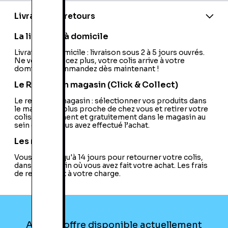
Code barre:
5030917020469
Nom du développeur:
Raven Software
Livraison et retours
Nom de l'éditeur:
Activision
La livraison à domicile
Livraison à domicile : livraison sous 2 à 5 jours ouvrés.
Ne vous déplacez plus, votre colis arrive à votre
domicile ! Commandez dès maintenant !
Le Retrait en magasin (Click & Collect)
Le retrait en magasin : sélectionner vos produits dans
le magasin le plus proche de chez vous et retirer votre
colis directement et gratuitement dans le magasin au
sein duquel vous avez effectué l’achat.
Les retours
Vous avez jusqu'à 14 jours pour retourner votre colis,
dans le magasin où vous avez fait votre achat. Les frais
de retour sont à votre charge.
Aucune offre disponible actuellement