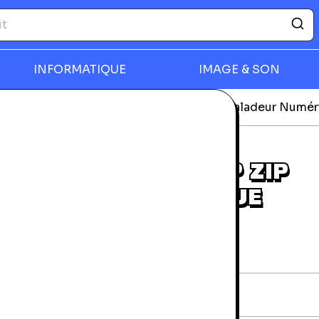
INFORMATIQUE
IMAGE & SON
s Hifi & Son
Sandisk Sansa CLIP ZIP Baladeur Numé
rmer
SANDISK SANSA CLIP ZIP
BALADEUR NUMÉRIQUE
(MP3/MP4)
rantie 24 mois
iche technique
arque:
Sandisk