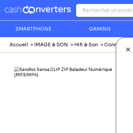
SMARTPHONE
GAMING
Accueil
IMAGE & SON
Hifi & Son
Connectique
Fe
Ga
F
M