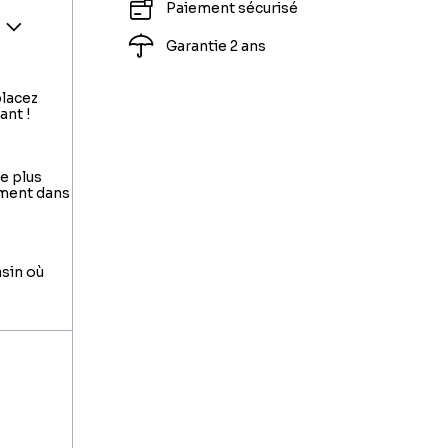
Paiement sécurisé
Garantie 2 ans
placez
ant !
le plus
ement dans
asin où