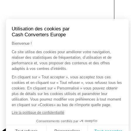
T
T
L
L
T
F
A
F
T
A