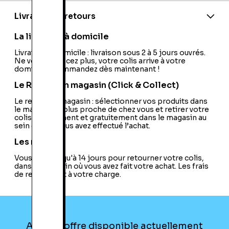
Model:
VP-DC171
Livraison et retours
La livraison à domicile
Livraison à domicile : livraison sous 2 à 5 jours ouvrés.
Ne vous déplacez plus, votre colis arrive à votre
domicile ! Commandez dès maintenant !
Le Retrait en magasin (Click & Collect)
Le retrait en magasin : sélectionner vos produits dans
le magasin le plus proche de chez vous et retirer votre
colis directement et gratuitement dans le magasin au
sein duquel vous avez effectué l’achat.
Les retours
Vous avez jusqu'à 14 jours pour retourner votre colis,
dans le magasin où vous avez fait votre achat. Les frais
de retour sont à votre charge.
Aucune offre disponible actuellement