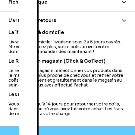
Fiche technique
Marque:
Samsung
EAN:
8806085352315
Model:
DV150F
Livraison et retours
Autofocus:
Oui
Flash Intégré:
Oui
La livraison à domicile
Type de Capteur:
CCD
Type de Viseur:
Livraison à domicile : livraison sous 2 à 5 jours ouvrés.
Ecran LCD Uniquement
Ne vous déplacez plus, votre colis arrive à votre
Bluetooth:
Non
domicile ! Commandez dès maintenant !
Ecran Tactile:
Sans
MMC:
Non
Le Retrait en magasin (Click & Collect)
Objectif Interchangeable:
Non
Wifi:
Le retrait en magasin : sélectionner vos produits dans
Oui
le magasin le plus proche de chez vous et retirer votre
HDMI:
Oui
colis directement et gratuitement dans le magasin au
Stabilisateur d'Image:
Stabilisateur
sein duquel vous avez effectué l’achat.
Electronique
XD:
Non
Les retours
Secure Digital:
Non
Vous avez jusqu'à 14 jours pour retourner votre colis,
Compact Flash:
Non
dans le magasin où vous avez fait votre achat. Les frais
Memory Stick / Memory Stick Pro:
Non
de retour sont à votre charge.
Memory Stick Duo / Duo Pro:
Non
SDHC:
Oui
Possibilité d'Enregistrer les Fichiers en RAW:
Non