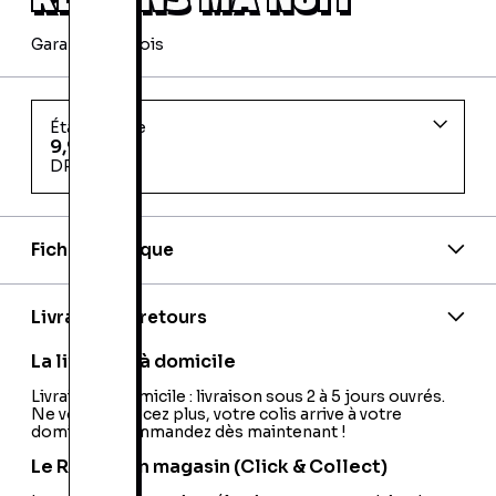
Garantie 24 mois
État d'usage
9,99 €
DREUX
Fiche technique
EAN:
9782259241342
Editeur:
Plon
Code EAN:
12300265791
Livraison et retours
La livraison à domicile
Livraison à domicile : livraison sous 2 à 5 jours ouvrés.
Ne vous déplacez plus, votre colis arrive à votre
domicile ! Commandez dès maintenant !
Le Retrait en magasin (Click & Collect)