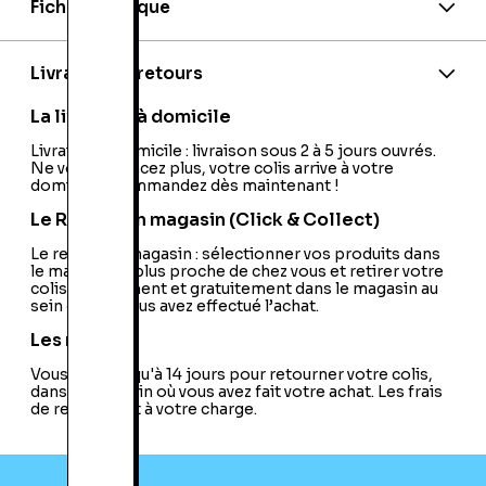
Fiche technique
Nationalité:
France
Code barre:
4012927023334
Livraison et retours
La livraison à domicile
Livraison à domicile : livraison sous 2 à 5 jours ouvrés.
Ne vous déplacez plus, votre colis arrive à votre
domicile ! Commandez dès maintenant !
Le Retrait en magasin (Click & Collect)
Le retrait en magasin : sélectionner vos produits dans
le magasin le plus proche de chez vous et retirer votre
colis directement et gratuitement dans le magasin au
sein duquel vous avez effectué l’achat.
Les retours
Vous avez jusqu'à 14 jours pour retourner votre colis,
dans le magasin où vous avez fait votre achat. Les frais
de retour sont à votre charge.