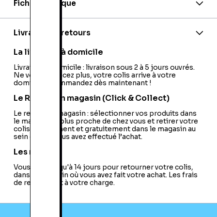
Fiche technique
EAN:
6944284648968
Couleur:
Blanc
RAM:
8 Go
Livraison et retours
Capacité:
128 Go
Taille de l'écran:
6,5 pouces
La livraison à domicile
Résolution:
1080 x 2340 pixels
Megapixels:
Livraison à domicile : livraison sous 2 à 5 jours ouvrés.
1080 x 2340 pixels
Ne vous déplacez plus, votre colis arrive à votre
Mémoire:
128Go
domicile ! Commandez dès maintenant !
Marque:
OPPO
Model:
H1951
Le Retrait en magasin (Click & Collect)
Processeur:
Mediatek Helio P90 Octa-core
(2x2.2 GHz Cortex-A75 & 6x2.0 GHz Cortex-
Le retrait en magasin : sélectionner vos produits dans
le magasin le plus proche de chez vous et retirer votre
A55)
colis directement et gratuitement dans le magasin au
sein duquel vous avez effectué l’achat.
Les retours
Vous avez jusqu'à 14 jours pour retourner votre colis,
dans le magasin où vous avez fait votre achat. Les frais
de retour sont à votre charge.