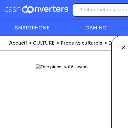
SMARTPHONE
GAMING
Accueil
CULTURE
Produits culturels
DVD, Blu
Fe
Ga
F
C
M
M
Li
L