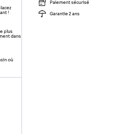
Paiement sécurisé
placez
ant !
Garantie 2 ans
le plus
ement dans
asin où