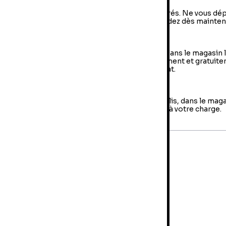
vraison à domicile : livraison sous 2 à 5 jours ouvrés. Ne vous dé
us, votre colis arrive à votre domicile ! Commandez dès mainten
e Retrait en magasin (Click & Collect)
 retrait en magasin : sélectionner vos produits dans le magasin 
oche de chez vous et retirer votre colis directement et gratuit
 magasin au sein duquel vous avez effectué l’achat.
es retours
us avez jusqu'à 14 jours pour retourner votre colis, dans le mag
us avez fait votre achat. Les frais de retour sont à votre charge.