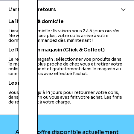
Model:
P400
Type:
Radio
Livraison et retours
Bluetooth:
Oui
Lecteur MP3:
Oui
La livraison à domicile
Radio Mondiale:
Non
Ecran Tactile:
Livraison à domicile : livraison sous 2 à 5 jours ouvrés.
Non
Ne vous déplacez plus, votre colis arrive à votre
Enregistreur MP3:
Non
domicile ! Commandez dès maintenant !
Caisson de Basse:
Non
Wifi:
Non
Le Retrait en magasin (Click & Collect)
DAB:
Non
Port USB:
Le retrait en magasin : sélectionner vos produits dans
Oui (Type A/B)
le magasin le plus proche de chez vous et retirer votre
Station d'Accueil PMP:
Connexion Bluetooth
colis directement et gratuitement dans le magasin au
Radio Via Internet:
Non
sein duquel vous avez effectué l’achat.
Fonction Plein Air:
Non
Fonction Réveil:
Non
Les retours
Airplay:
Non
Vous avez jusqu'à 14 jours pour retourner votre colis,
Tuner Analogique:
Oui
dans le magasin où vous avez fait votre achat. Les frais
Connecteur Apple Lightning:
Non
de retour sont à votre charge.
Contrôle Sans Fil (Smart Connect):
Non
Multiroom:
Non
Aucune offre disponible actuellement