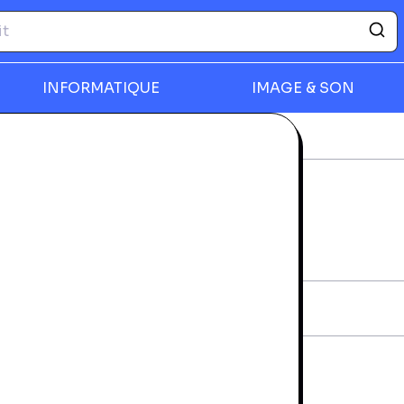
INFORMATIQUE
IMAGE & SON
ique
Ocean Machine
rmer
OCEAN MACHINE
rantie 24 mois
iche technique
AN:
5052205010808
vraison et retours
a livraison à domicile