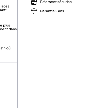
Paiement sécurisé
placez
ant !
Garantie 2 ans
le plus
ement dans
asin où