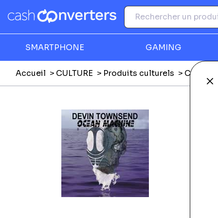
SMARTPHONE
GAMING
Accueil
CULTURE
Produits culturels
CD mus
Fe
Ga
F
E
Li
L