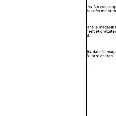
vraison à domicile : livraison sous 2 à 5 jours ouvrés. Ne vous dé
us, votre colis arrive à votre domicile ! Commandez dès mainten
e Retrait en magasin (Click & Collect)
 retrait en magasin : sélectionner vos produits dans le magasin 
oche de chez vous et retirer votre colis directement et gratuit
 magasin au sein duquel vous avez effectué l’achat.
es retours
us avez jusqu'à 14 jours pour retourner votre colis, dans le mag
us avez fait votre achat. Les frais de retour sont à votre charge.