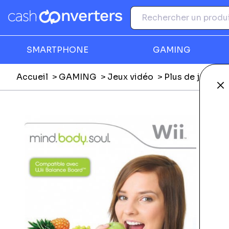
SMARTPHONE
GAMING
Accueil
GAMING
Jeux vidéo
Plus de jeux vi
Fe
Ga
É