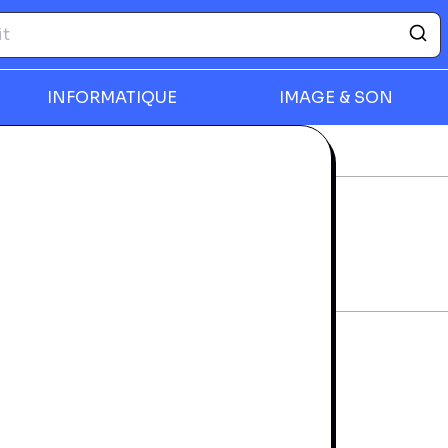
INFORMATIQUE
IMAGE & SON
déos
Nutrition - Wii
rmer
NUTRITION - WII
rantie 24 mois
tat d'usage
1,99 €
SOISSONS