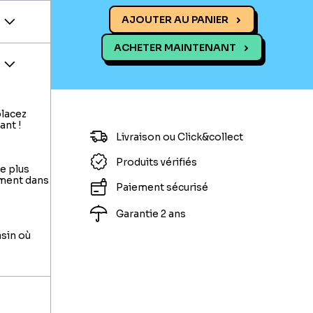
AJOUTER AU PANIER
ACHETER MAINTENANT
placez
ant !
Livraison ou Click&collect
Produits vérifiés
le plus
ement dans
Paiement sécurisé
Garantie 2 ans
asin où