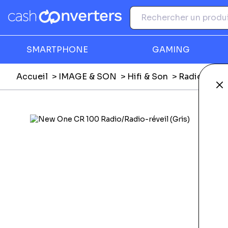
SMARTPHONE
GAMING
Accueil
IMAGE & SON
Hifi & Son
Radio, révei
Fe
Ga
F
M
E
M
Li