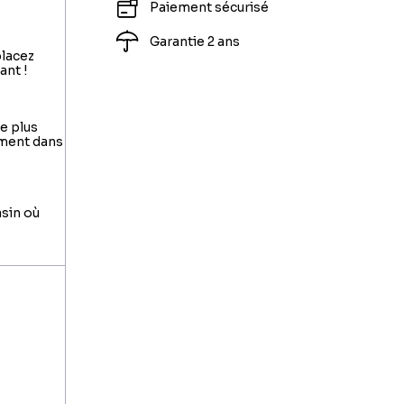
Paiement sécurisé
Garantie 2 ans
placez
ant !
le plus
ement dans
asin où