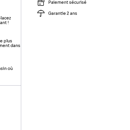
Paiement sécurisé
Garantie 2 ans
placez
ant !
le plus
ement dans
asin où