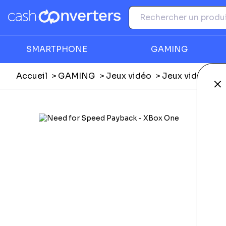
SMARTPHONE
GAMING
Accueil
GAMING
Jeux vidéo
Jeux vidéo Nin
Fe
Ga
F
N
C
P
Li