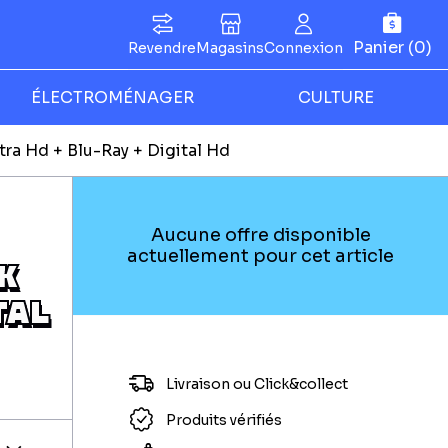
Panier (0)
Revendre
Magasins
Connexion
ÉLECTROMÉNAGER
CULTURE
ltra Hd + Blu-Ray + Digital Hd
Aucune offre disponible
actuellement pour cet article
K
TAL
Livraison ou Click&collect
Produits vérifiés