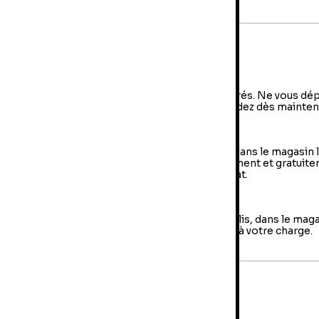
iche technique
AN:
3344428063849
diteur:
20th Century Fox
vraison et retours
a livraison à domicile
vraison à domicile : livraison sous 2 à 5 jours ouvrés. Ne vous dé
us, votre colis arrive à votre domicile ! Commandez dès mainten
e Retrait en magasin (Click & Collect)
 retrait en magasin : sélectionner vos produits dans le magasin 
oche de chez vous et retirer votre colis directement et gratuit
 magasin au sein duquel vous avez effectué l’achat.
es retours
us avez jusqu'à 14 jours pour retourner votre colis, dans le mag
us avez fait votre achat. Les frais de retour sont à votre charge.