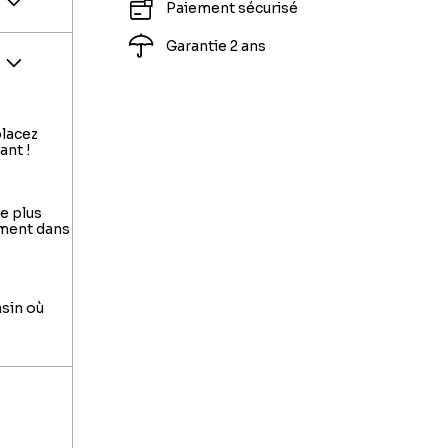
Paiement sécurisé
Garantie 2 ans
placez
ant !
le plus
ement dans
asin où