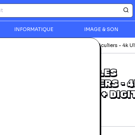
INFORMATIQUE
IMAGE & SON
-ray
Miss Peregrine Et Les Enfants Particuliers - 4k U
rmer
MISS PEREGRINE ET LES
ENFANTS PARTICULIERS - 4
ULTRA HD + BLU-RAY + DIGI
HD
rantie 24 mois