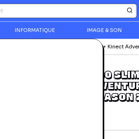
INFORMATIQUE
IMAGE & SON
les
Microsoft XBOX 360 SLIM + Kinect + Kinect Adven
rmer
MICROSOFT XBOX 360 SLIM
KINECT + KINECT ADVENTU
+ KINECT SPORTS SEASON 
CONSOLES DE JEU
rantie 24 mois