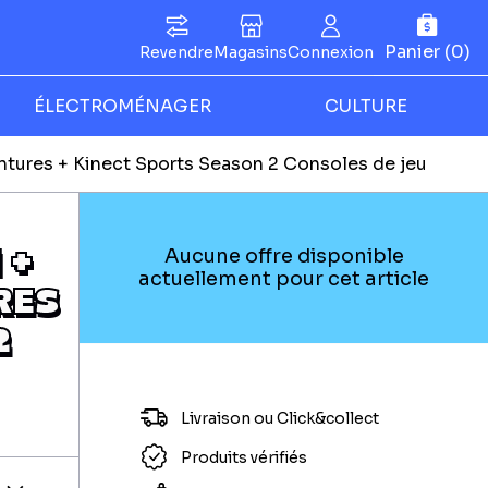
Panier (0)
Revendre
Magasins
Connexion
ÉLECTROMÉNAGER
CULTURE
tures + Kinect Sports Season 2 Consoles de jeu
 +
Aucune offre disponible
actuellement pour cet article
RES
2
Livraison ou Click&collect
Produits vérifiés