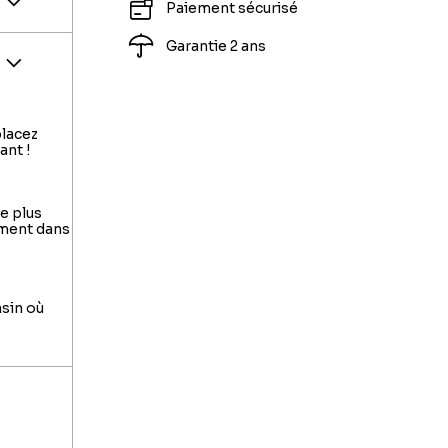
Paiement sécurisé
Garantie 2 ans
inect
placez
ant !
le plus
ement dans
asin où