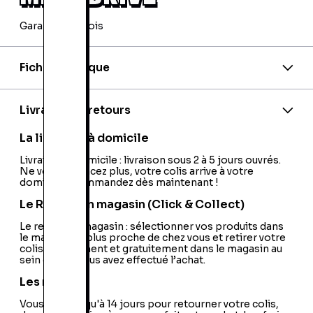
Garantie 24 mois
Fiche technique
Nationalité:
France
Code barre:
0735009705105
Livraison et retours
La livraison à domicile
Livraison à domicile : livraison sous 2 à 5 jours ouvrés.
Ne vous déplacez plus, votre colis arrive à votre
domicile ! Commandez dès maintenant !
Le Retrait en magasin (Click & Collect)
Le retrait en magasin : sélectionner vos produits dans
le magasin le plus proche de chez vous et retirer votre
colis directement et gratuitement dans le magasin au
sein duquel vous avez effectué l’achat.
Les retours
Vous avez jusqu'à 14 jours pour retourner votre colis,