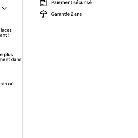
Paiement sécurisé
Garantie 2 ans
placez
ant !
le plus
ement dans
asin où