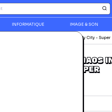
INFORMATIQUE
IMAGE & SON
déos
Michael Jordan: Chaos in the Windy City - Super
rmer
MICHAEL JORDAN: CHAOS I
THE WINDY CITY - SUPER
NINTENDO
rantie 24 mois
iche technique
ationalité:
France