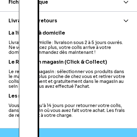
Fiche technique
Nationalité:
France
Code barre:
0045496462451
Site officiel:
Livraison et retours
http://www.capcom.co.jp/rockmanexe
PEGI:
PEGI:3+
La livraison à domicile
Nom du développeur:
Capcom
Nom de l'éditeur:
Livraison à domicile : livraison sous 2 à 5 jours ouvrés.
Nintendo
Ne vous déplacez plus, votre colis arrive à votre
domicile ! Commandez dès maintenant !
Le Retrait en magasin (Click & Collect)
Le retrait en magasin : sélectionner vos produits dans
le magasin le plus proche de chez vous et retirer votre
colis directement et gratuitement dans le magasin au
sein duquel vous avez effectué l’achat.
Les retours
Vous avez jusqu'à 14 jours pour retourner votre colis,
dans le magasin où vous avez fait votre achat. Les frais
de retour sont à votre charge.