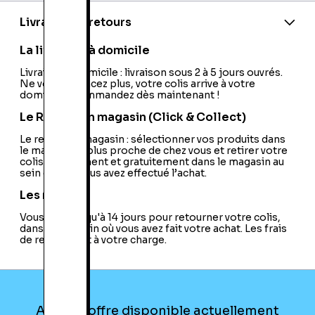
Code barre:
0045496870898
Nom du développeur:
Hudson
Livraison et retours
Nom de l'éditeur:
Nintendo
La livraison à domicile
Livraison à domicile : livraison sous 2 à 5 jours ouvrés.
Ne vous déplacez plus, votre colis arrive à votre
domicile ! Commandez dès maintenant !
Le Retrait en magasin (Click & Collect)
Le retrait en magasin : sélectionner vos produits dans
le magasin le plus proche de chez vous et retirer votre
colis directement et gratuitement dans le magasin au
sein duquel vous avez effectué l’achat.
Les retours
Vous avez jusqu'à 14 jours pour retourner votre colis,
dans le magasin où vous avez fait votre achat. Les frais
de retour sont à votre charge.
Aucune offre disponible actuellement