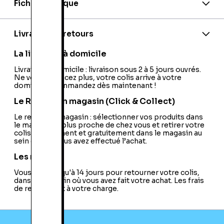
Fiche technique
Marque:
Logitech
EAN:
5052916525394
Model:
Z506
Livraison et retours
Sans fil:
Non
Télécommande:
Non
La livraison à domicile
USB:
Non
Type de Système:
Livraison à domicile : livraison sous 2 à 5 jours ouvrés.
Actif
Ne vous déplacez plus, votre colis arrive à votre
Type de Signal d'Entrée:
Analogique
domicile ! Commandez dès maintenant !
Bluetooth:
Non
Décodeur Dolby:
Pas de Décodeur Dolby
Le Retrait en magasin (Click & Collect)
Intégré
Caisson de Basse:
Le retrait en magasin : sélectionner vos produits dans
Oui
le magasin le plus proche de chez vous et retirer votre
Entrée Audio:
Oui
colis directement et gratuitement dans le magasin au
Enceinte Monobloc:
Non
sein duquel vous avez effectué l’achat.
Station d'Accueil PMP:
Non
Fonctionnement sur Batterie:
Non
Les retours
Airplay:
Non
Vous avez jusqu'à 14 jours pour retourner votre colis,
Type de Station d'Accueil:
Non
dans le magasin où vous avez fait votre achat. Les frais
Station d'Accueil Apple:
Non
de retour sont à votre charge.
Station d'Accueil Android:
Non
Fonction Mains Libres:
Non
Carte SD:
Non
Enceinte PC:
Oui