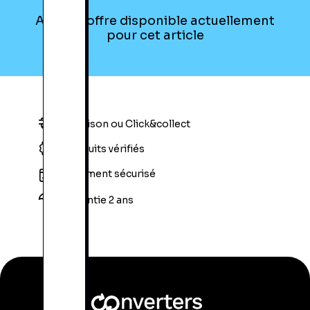
Bluetooth APT-X:
Non
Aucune offre disponible actuellement
Contrôle Sans Fil (Smart Connect):
Non
pour cet article
Multiroom:
Non
Audio Haute Définition:
Non
Appairage Multiple:
Non
Couplage Stéréo:
Non
Google Cast / Home:
Non
Ethernet:
Non
Wifi:
Non
Livraison ou Click&collect
Compatible NFC:
Non
Connecteur Apple Lightning:
Non
Produits vérifiés
Paiement sécurisé
Garantie 2 ans