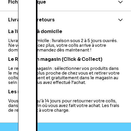
Fiche technique
Marque:
Logitech
EAN:
5099206993402
Model:
X-540
Livraison et retours
Sans fil:
Non
Télécommande:
Oui
La livraison à domicile
USB:
Non
Type de Système:
Livraison à domicile : livraison sous 2 à 5 jours ouvrés.
Actif
Ne vous déplacez plus, votre colis arrive à votre
Type de Signal d'Entrée:
Analogique
domicile ! Commandez dès maintenant !
Bluetooth:
Non
Décodeur Dolby:
Pas de Décodeur Dolby
Le Retrait en magasin (Click & Collect)
Intégré
Caisson de Basse:
Le retrait en magasin : sélectionner vos produits dans
Oui
le magasin le plus proche de chez vous et retirer votre
Enceinte Monobloc:
Non
colis directement et gratuitement dans le magasin au
Station d'Accueil PMP:
Non
sein duquel vous avez effectué l’achat.
Fonctionnement sur Batterie:
Non
Airplay:
Non
Les retours
Type de Station d'Accueil:
Non
Vous avez jusqu'à 14 jours pour retourner votre colis,
Station d'Accueil Apple:
Non
dans le magasin où vous avez fait votre achat. Les frais
Station d'Accueil Android:
Non
de retour sont à votre charge.
Enceinte PC:
Oui
Connecteur Apple Lightning:
Non
Multiroom:
Non