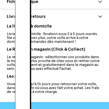
Fiche technique
Marque:
Logitech
EAN:
5099206027916
Model:
HD PRO Webcam C920
Livraison et retours
Sans fil:
Non
Type:
Webcam
La livraison à domicile
Type de Capteur:
CMOS
Type de Zoom:
Livraison à domicile : livraison sous 2 à 5 jours ouvrés.
Sans
Ne vous déplacez plus, votre colis arrive à votre
Micro Intégré:
Oui
domicile ! Commandez dès maintenant !
Firewire:
Non
Plateforme:
PC / Mac
Le Retrait en magasin (Click & Collect)
Suivi Intelligent du Visage:
Non
Connecteur Apple Lightning:
Le retrait en magasin : sélectionner vos produits dans
Non
le magasin le plus proche de chez vous et retirer votre
USB:
USB 2.0
colis directement et gratuitement dans le magasin au
Webcam sur IP:
Non
sein duquel vous avez effectué l’achat.
Détection de Mouvements:
Non
Suivi des Mouvements:
Non
Les retours
Vision Nocturne:
Non
Vous avez jusqu'à 14 jours pour retourner votre colis,
Fonctionnalité Audio:
Micro
dans le magasin où vous avez fait votre achat. Les frais
de retour sont à votre charge.