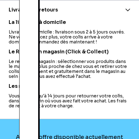
EAN:
5099206052925
Code article (usine):
920-006417
Livraison et retours
Model:
G910 Orion Spark
Télécommande:
Non
La livraison à domicile
Type de Souris:
N/A
USB:
Livraison à domicile : livraison sous 2 à 5 jours ouvrés.
USB 2.0
Ne vous déplacez plus, votre colis arrive à votre
Liaison:
Câble
domicile ! Commandez dès maintenant !
Pack Souris + Clavier:
Non
Lecteur de Carte à Puce:
Non
Le Retrait en magasin (Click & Collect)
Contrôle Par la Voix:
Non
Clavier Flexible:
Le retrait en magasin : sélectionner vos produits dans
Non
le magasin le plus proche de chez vous et retirer votre
Plateforme:
PC / Mac
colis directement et gratuitement dans le magasin au
Segment:
Clavier
sein duquel vous avez effectué l’achat.
Hub Usb:
Non
Connecteur Apple Lightning:
Non
Les retours
Forme:
Standard
Vous avez jusqu'à 14 jours pour retourner votre colis,
Dédié au Jeu:
Oui
dans le magasin où vous avez fait votre achat. Les frais
Pavé Numérique:
Oui
de retour sont à votre charge.
Rétro-Eclairage des Touches:
Multicolore
Aucune offre disponible actuellement