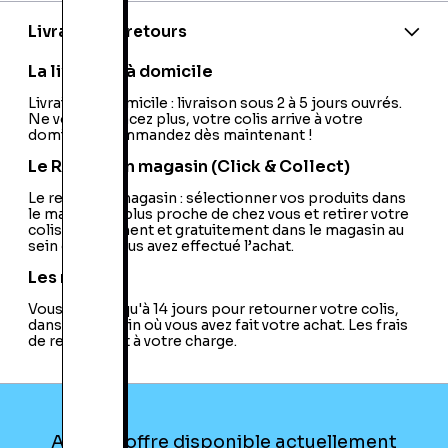
Model:
LAS454B
Nombre d'Enceintes:
1
Livraison et retours
Type d'Enceintes:
Barre de Son
Enceinte Active / Passive:
Système Enceintes
La livraison à domicile
avec ampli intégré
Bluetooth:
Livraison à domicile : livraison sous 2 à 5 jours ouvrés.
Oui
Ne vous déplacez plus, votre colis arrive à votre
Wifi:
Non
domicile ! Commandez dès maintenant !
HDMI:
Non
Station d'Accueil PMP:
Connexion Bluetooth
Le Retrait en magasin (Click & Collect)
Projecteur de Son:
Oui + Caisson de Basses
Système d'Enceintes:
Le retrait en magasin : sélectionner vos produits dans
Barre de Son + Caisson
le magasin le plus proche de chez vous et retirer votre
de Basses
colis directement et gratuitement dans le magasin au
Ethernet:
Non
sein duquel vous avez effectué l’achat.
Port USB:
Non
Type de Station d'Accueil:
Couplage Sans Fil
Les retours
Ecran Incurvé:
Non
Vous avez jusqu'à 14 jours pour retourner votre colis,
Audio Haute Définition:
Non
dans le magasin où vous avez fait votre achat. Les frais
Décodeurs:
Dolby Digital + DTS
de retour sont à votre charge.
Enceintes Sans Fil:
Caisson de Basses Sans Fil
Airplay:
Non
Multiroom:
Non
Aucune offre disponible actuellement