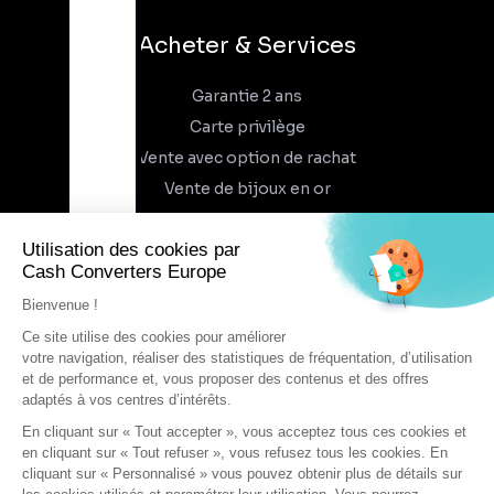
Acheter & Services
Garantie 2 ans
Carte privilège
Vente avec option de rachat
Vente de bijoux en or
À propos
Qui sommes-nous
Recrutement
Trouvez un magasin
Rejoindre l'aventure