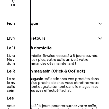
7,99 €
DREUX
Fiche technique
EAN:
9782747056830
Editeur:
Bayard Jeunesse
Code EAN:
12300314564
Livraison et retours
La livraison à domicile
Livraison à domicile : livraison sous 2 à 5 jours ouvrés.
Ne vous déplacez plus, votre colis arrive à votre
domicile ! Commandez dès maintenant !
Le Retrait en magasin (Click & Collect)
Le retrait en magasin : sélectionner vos produits dans
le magasin le plus proche de chez vous et retirer votre
colis directement et gratuitement dans le magasin au
sein duquel vous avez effectué l’achat.
Les retours
Vous avez jusqu'à 14 jours pour retourner votre colis,