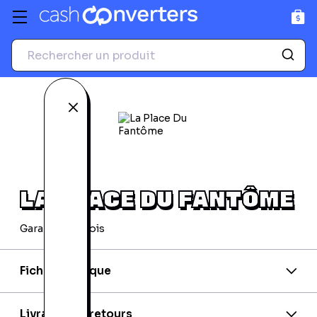
GPS
Accessoires photo et
vidéo
Voir tous les produits
Voir tous les produits
Fermer
LA PLACE DU FANTÔME
Garantie 24 mois
Fiche technique
EAN:
602527937656
Editeur:
Polydor
Livraison et retours