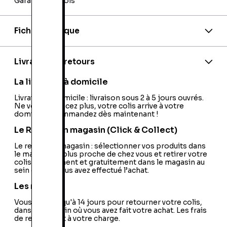
Garantie 24 mois
Fiche technique
EAN:
9782877649513
Editeur:
Soleil Productions
Livraison et retours
La livraison à domicile
Livraison à domicile : livraison sous 2 à 5 jours ouvrés.
Ne vous déplacez plus, votre colis arrive à votre
domicile ! Commandez dès maintenant !
Le Retrait en magasin (Click & Collect)
Le retrait en magasin : sélectionner vos produits dans
le magasin le plus proche de chez vous et retirer votre
colis directement et gratuitement dans le magasin au
sein duquel vous avez effectué l’achat.
Les retours
Vous avez jusqu'à 14 jours pour retourner votre colis,
dans le magasin où vous avez fait votre achat. Les frais
de retour sont à votre charge.