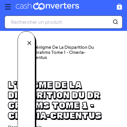
GPS
Accessoires photo et
vidéo
Voir tous les produits
Voir tous les produits
Fermer
L'ÉNIGME DE LA
DISPARITION DU DR
GRAHMS TOME 1 -
CINERIA-CRUENTUS