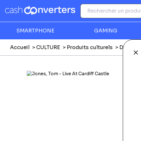
SMARTPHONE
GAMING
Accueil
CULTURE
Produits culturels
DVD, Blu
Fe
Ga
F
E
E
Li