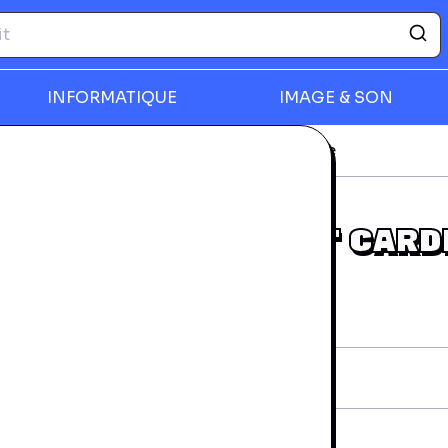
INFORMATIQUE
IMAGE & SON
-ray
Jones, Tom - Live At Cardiff Castle
rmer
JONES, TOM - LIVE AT CARD
CASTLE
rantie 24 mois
iche technique
AN:
809274928429
diteur:
Warner Vision
vraison et retours