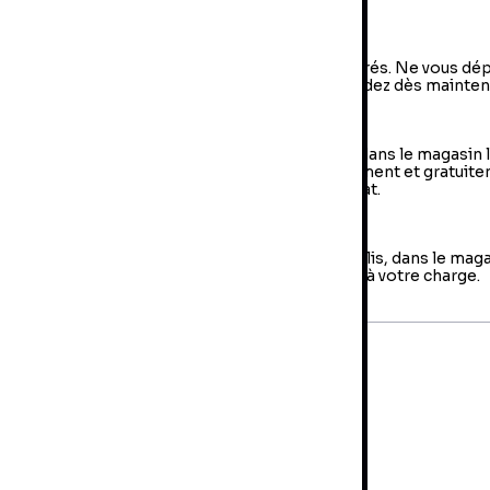
a livraison à domicile
vraison à domicile : livraison sous 2 à 5 jours ouvrés. Ne vous dé
us, votre colis arrive à votre domicile ! Commandez dès mainten
e Retrait en magasin (Click & Collect)
 retrait en magasin : sélectionner vos produits dans le magasin 
oche de chez vous et retirer votre colis directement et gratuit
 magasin au sein duquel vous avez effectué l’achat.
es retours
us avez jusqu'à 14 jours pour retourner votre colis, dans le mag
us avez fait votre achat. Les frais de retour sont à votre charge.