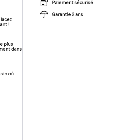
Paiement sécurisé
Garantie 2 ans
placez
ant !
le plus
ement dans
asin où