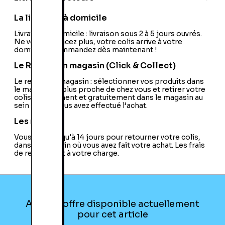
PEGI:
PEGI:3+
Nom du développeur:
Altron
La livraison à domicile
Nom de l'éditeur:
Disney Interactive
Livraison à domicile : livraison sous 2 à 5 jours ouvrés.
Ne vous déplacez plus, votre colis arrive à votre
domicile ! Commandez dès maintenant !
Le Retrait en magasin (Click & Collect)
Le retrait en magasin : sélectionner vos produits dans
le magasin le plus proche de chez vous et retirer votre
colis directement et gratuitement dans le magasin au
sein duquel vous avez effectué l’achat.
Les retours
Vous avez jusqu'à 14 jours pour retourner votre colis,
dans le magasin où vous avez fait votre achat. Les frais
de retour sont à votre charge.
Aucune offre disponible actuellement
pour cet article