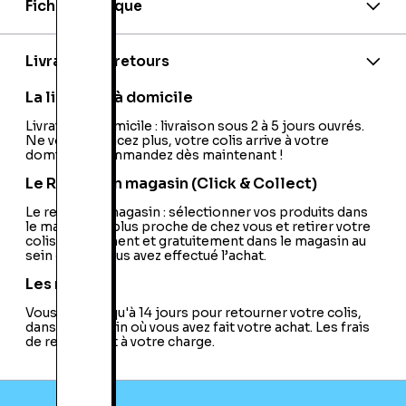
Fiche technique
Nationalité:
France
Code barre:
0813633011004
Code barre 2:
0813633010991
Livraison et retours
Code barre 3:
4041756010185
Site officiel:
La livraison à domicile
http://www.compileheart.com/neptune/
PEGI:
Livraison à domicile : livraison sous 2 à 5 jours ouvrés.
PEGI:12+
Ne vous déplacez plus, votre colis arrive à votre
Nom du développeur:
Compile Heart
domicile ! Commandez dès maintenant !
Nom de l'éditeur:
NIS America
Le Retrait en magasin (Click & Collect)
Le retrait en magasin : sélectionner vos produits dans
le magasin le plus proche de chez vous et retirer votre
colis directement et gratuitement dans le magasin au
sein duquel vous avez effectué l’achat.
Les retours
Vous avez jusqu'à 14 jours pour retourner votre colis,
dans le magasin où vous avez fait votre achat. Les frais
de retour sont à votre charge.