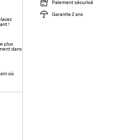
Paiement sécurisé
Garantie 2 ans
placez
ant !
le plus
ement dans
asin où