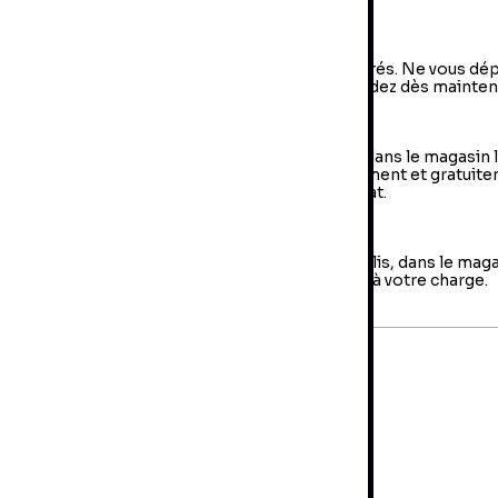
a livraison à domicile
vraison à domicile : livraison sous 2 à 5 jours ouvrés. Ne vous dé
us, votre colis arrive à votre domicile ! Commandez dès mainten
e Retrait en magasin (Click & Collect)
 retrait en magasin : sélectionner vos produits dans le magasin 
oche de chez vous et retirer votre colis directement et gratuit
 magasin au sein duquel vous avez effectué l’achat.
es retours
us avez jusqu'à 14 jours pour retourner votre colis, dans le mag
us avez fait votre achat. Les frais de retour sont à votre charge.