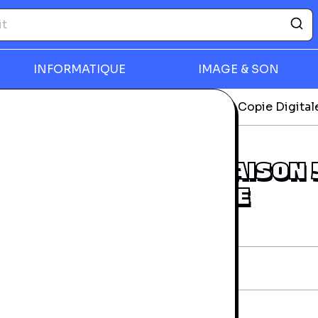
INFORMATIQUE
IMAGE & SON
-ray
House Of Cards - Saison 5 - Dvd + Copie Digital
rmer
HOUSE OF CARDS - SAISON 5
DVD + COPIE DIGITALE
rantie 24 mois
iche technique
AN:
3333297307284
diteur:
Sony Pictures
vraison et retours