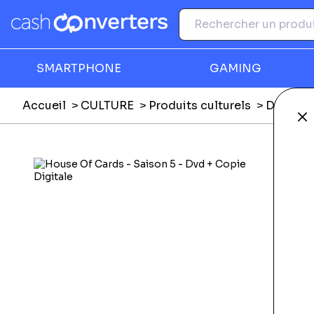
SMARTPHONE
GAMING
Accueil
CULTURE
Produits culturels
DVD, Blu
Fe
Ga
F
E
E
Li