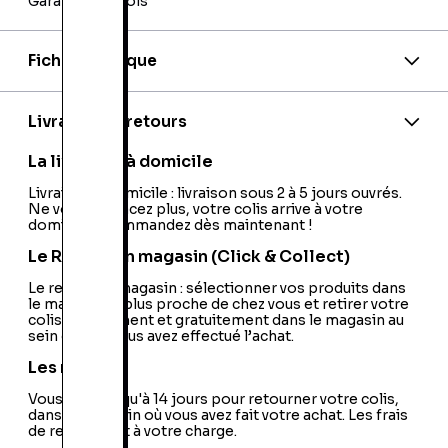
Garantie 24 mois
Fiche technique
Marque:
Hori
EAN:
4961818026216
Model:
Tactical Assault Commander PRO
Livraison et retours
Sans fil:
Non
USB:
Oui
La livraison à domicile
Technologie:
Analogique
Console Compatible:
Livraison à domicile : livraison sous 2 à 5 jours ouvrés.
Compatible Multi
Ne vous déplacez plus, votre colis arrive à votre
Plateformes
domicile ! Commandez dès maintenant !
Bouton Multi Directionnel:
Non
Plateforme:
Console
Le Retrait en magasin (Click & Collect)
Type d'Accessoire:
Gameboard
Réalité Virtuelle:
Le retrait en magasin : sélectionner vos produits dans
Non
le magasin le plus proche de chez vous et retirer votre
colis directement et gratuitement dans le magasin au
sein duquel vous avez effectué l’achat.
Les retours
Vous avez jusqu'à 14 jours pour retourner votre colis,
dans le magasin où vous avez fait votre achat. Les frais
de retour sont à votre charge.