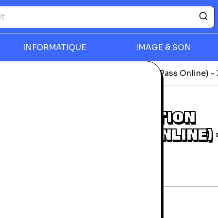
INFORMATIQUE
IMAGE & SON
déos
F.3.A.R. (Fear 3 )Edition Collector (Pass Online) 
rmer
F.3.A.R. (FEAR 3 )EDITION
COLLECTOR (PASS ONLINE) 
BOX 360
rantie 24 mois
rès bon état