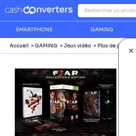
SMARTPHONE
GAMING
Accueil
GAMING
Jeux vidéo
Plus de jeux vi
Fe
Ga
T