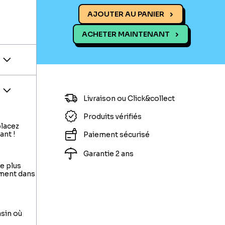
AJOUTER AU PANIER
ACHETER MAINTENANT
Livraison ou Click&collect
Produits vérifiés
placez
ant !
Paiement sécurisé
Garantie 2 ans
le plus
ement dans
asin où